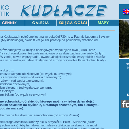
na Kudłaczach położone jest na wysokości 730 m, w Pasmie Lubomira
i Łysiny
(Myślenickiego), około 8 km (w linii prostej) na południowy wschód od
ystów oddajemy 37 miejsc noclegowych w pokojach dwu-, kilku- oraz
rzy schronisku jest też pole namiotowe oraz dwie zadaszone wiaty
(w tym
. W zimie, nawet w przypadku ewentualnej niedrożności wszystkich szlaków
ze schronisko jest stale dostępne od strony przysiółka Pcim Sucha Działy -
S
 dojść z:
kiem czerwonym lub zielonym (od węzła czerwonym),
em czarnym lub żółtym (od węzła czerwonym),
em żółtym (od węzła czerwonym),
- szlakiem czerwonym,
akiem zielonym (od węzła czerwonym),
m zielonym,
iem żółtym (od węzła czerwonym).
yne schronisko górskie, do którego można w jeden dzień dojść
eskim szlakiem do Myślenic, a stamtąd czerwonym, lub zielonym,
godzin marszu).
ska można też dojechać samochodem (od strony Pcimia).
sku droga asfaltowa kończy się w przysiółku Pcim - Kudłacze (około
j schroniska). Aby tam dojechać należy z
Zakopianki
skręcić na most
em w prawo i dalej drogą, zawracającą szerokim łukiem w lewo, wspiąć się