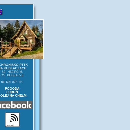
CHRONISKO PTTK
NA KUDŁACZACH
32 - 432 PCIM,
OS. KUDŁACZE
tel. 604 876 110
POGODA
LUBOŃ
KOLEJ NA CHEŁM