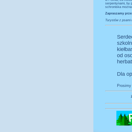
serpentynami, by p
schroniska można 
Zapraszamy przez
Turystów z psami 
Serde
szkol
kiełba
od oso
herbat
Dla op
Prosimy 