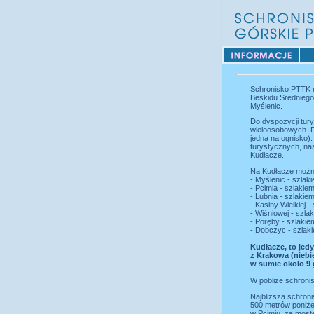
Schronisko PTTK 
Beskidu Średniego 
Myślenic.
Do dyspozycji tur
wieloosobowych. P
jedna na ognisko)
turystycznych, nas
Kudłacze.
Na Kudłacze można
- Myślenic - szla
- Pcimia - szlaki
- Lubnia - szlaki
- Kasiny Wielkiej 
- Wiśniowej - szl
- Poręby - szlakie
- Dobczyc - szlak
Kudłacze, to jed
z Krakowa (niebi
w sumie około 9 
W pobliże schroni
Najbliższa schroni
500 metrów poniże
w Pcimiu, za most